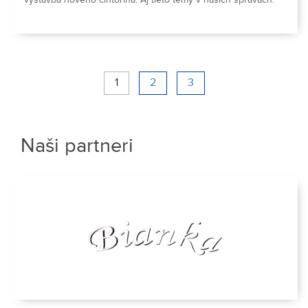
výstavba nového cintorína. Aj tieto témy v našich správach.
1
2
3
Naši partneri