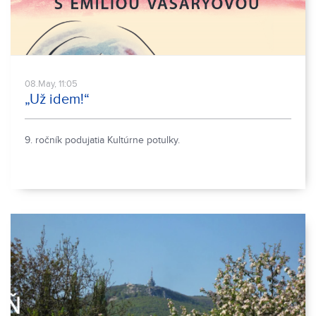
08.May, 11:05
„Už idem!“
9. ročník podujatia Kultúrne potulky.