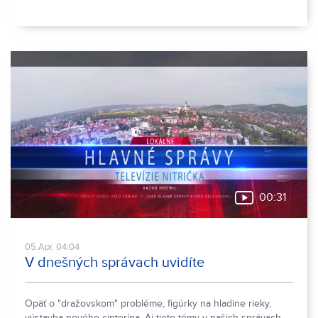
00:31
05.Apr, 04:04
V dnešných správach uvidíte
Opäť o "dražovskom" probléme, figúrky na hladine rieky,