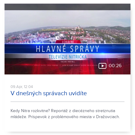
00:26
09.Apr, 12:04
V dnešných správach uvidíte
Kedy Nitra rozkvitne? Reportáž z diecézneho stretznutia
mládeže. Príspevok z problémového miesta v Dražovciach.