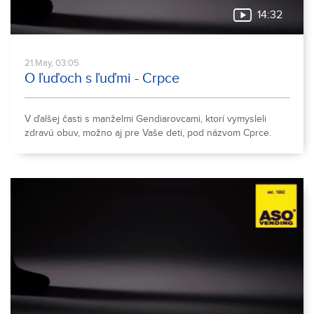
14:32
21.May, 03:05
O ľuďoch s ľuďmi - Crpce
V ďalšej časti s manželmi Gendiarovcami, ktorí vymysleli
zdravú obuv, možno aj pre Vaše deti, pod názvom Cprce.