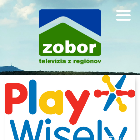
O ľuďoch s ľuďmi
17:11