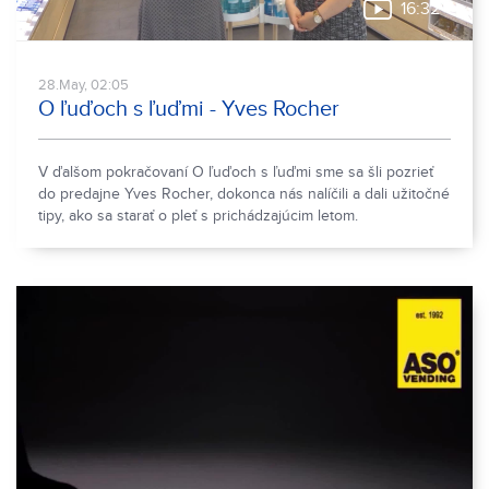
16:32
28.May, 02:05
O ľuďoch s ľuďmi - Yves Rocher
V ďalšom pokračovaní O ľuďoch s ľuďmi sme sa šli pozrieť
do predajne Yves Rocher, dokonca nás nalíčili a dali užitočné
tipy, ako sa starať o pleť s prichádzajúcim letom.