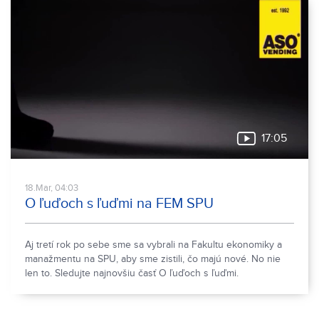
17:05
18.Mar, 04:03
O ľuďoch s ľuďmi na FEM SPU
Aj tretí rok po sebe sme sa vybrali na Fakultu ekonomiky a
manažmentu na SPU, aby sme zistili, čo majú nové. No nie
len to. Sledujte najnovšiu časť O ľuďoch s ľuďmi.