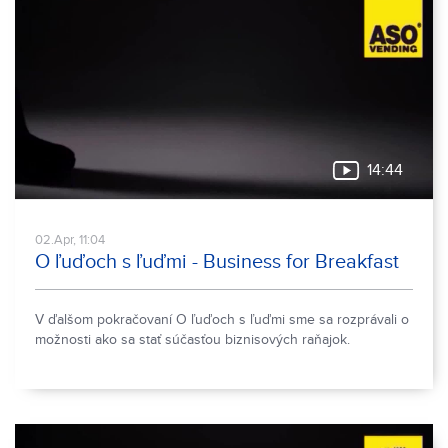
14:44
02.Apr, 11:04
O ľuďoch s ľuďmi - Business for Breakfast
V ďalšom pokračovaní O ľuďoch s ľuďmi sme sa rozprávali o
možnosti ako sa stať súčasťou biznisových raňajok.