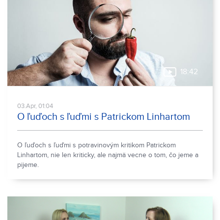
18:42
03.Apr, 01:04
O ľuďoch s ľuďmi s Patrickom Linhartom
O ľuďoch s ľuďmi s potravinovým kritikom Patrickom
Linhartom, nie len kriticky, ale najmä vecne o tom, čo jeme a
pijeme.