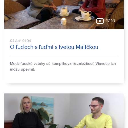
17:10
04.Apr, 01:04
O ľuďoch s ľuďmi s Ivetou Maličkou
Medziľudské vzťahy sú komplikovaná záležitosť. Vianoce ich
môžu upevniť.