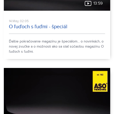
13:59
14.May, 02:05
O ľuďoch s ľuďmi - špeciál
Ďalšie pokračovanie magazínu je špeciálom... o novinkách, o
novej zvučke a o možnosti ako sa stať súčasťou magazínu O
ľuďoch s ľuďmi.