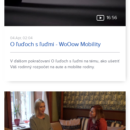
16:56
04.Apr, 02:04
O ľuďoch s ľuďmi - WoOow Mobility
V ďalšom pokračovaní O ľuďoch s ľuďmi na tému, ako ušetriť
Váš rodinný rozpočet na aute a mobilite rodiny.