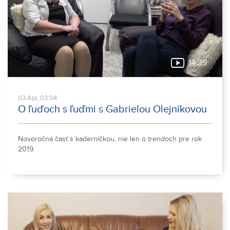
14:39
03.Apr, 03:04
O ľuďoch s ľuďmi s Gabrielou Olejníkovou
Novoročná časť s kaderníčkou, nie len o trendoch pre rok
2019.