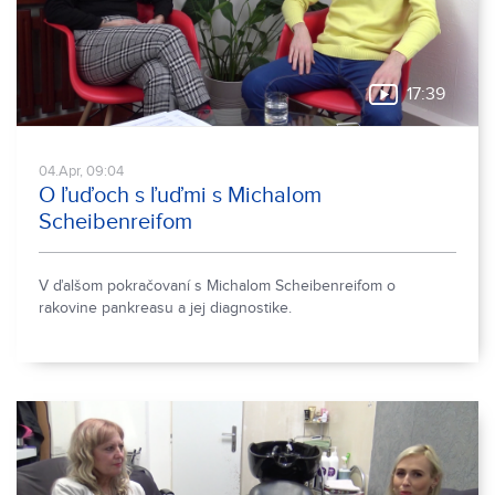
17:39
04.Apr, 09:04
O ľuďoch s ľuďmi s Michalom
Scheibenreifom
V ďalšom pokračovaní s Michalom Scheibenreifom o
rakovine pankreasu a jej diagnostike.