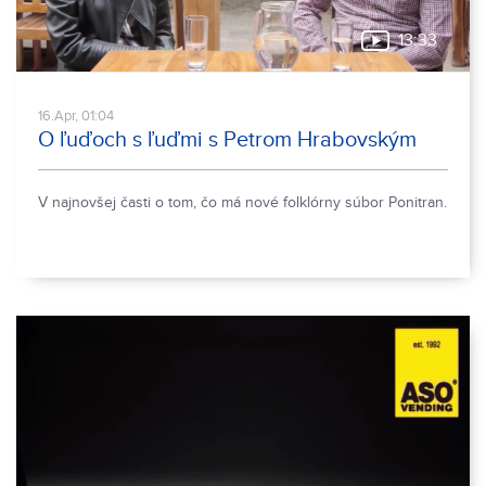
13:33
16.Apr, 01:04
O ľuďoch s ľuďmi s Petrom Hrabovským
V najnovšej časti o tom, čo má nové folklórny súbor Ponitran.