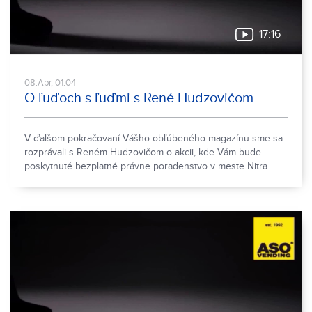
17:16
08.Apr, 01:04
O ľuďoch s ľuďmi s René Hudzovičom
V ďalšom pokračovaní Vášho obľúbeného magazínu sme sa
rozprávali s Reném Hudzovičom o akcii, kde Vám bude
poskytnuté bezplatné právne poradenstvo v meste Nitra.