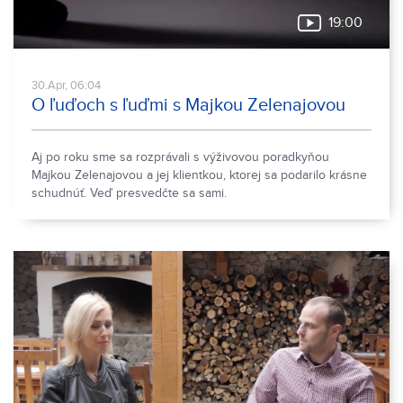
19:00
30.Apr, 06:04
O ľuďoch s ľuďmi s Majkou Zelenajovou
Aj po roku sme sa rozprávali s výživovou poradkyňou
Majkou Zelenajovou a jej klientkou, ktorej sa podarilo krásne
schudnúť. Veď presvedčte sa sami.