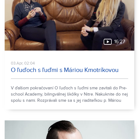
16:27
03.Apr, 02:04
O ľuďoch s ľuďmi s Máriou Kmotríkovou
V ďalšom pokračovaní O ľuďoch s ľuďmi sme zavítali do Pre-
school Academy, bilingválnej škôlky v Nitre. Nakuknite do nej
spolu s nami. Rozprávali sme sa s jej riaditeľkou p. Máriou
Kmotríkovou.