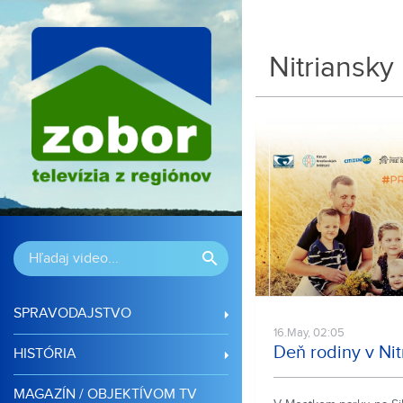
Nitriansky
SPRAVODAJSTVO
16.May, 02:05
Deň rodiny v Nit
HISTÓRIA
MAGAZÍN / OBJEKTÍVOM TV