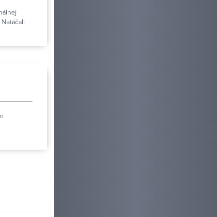
nálnej
 Natáčali
i.