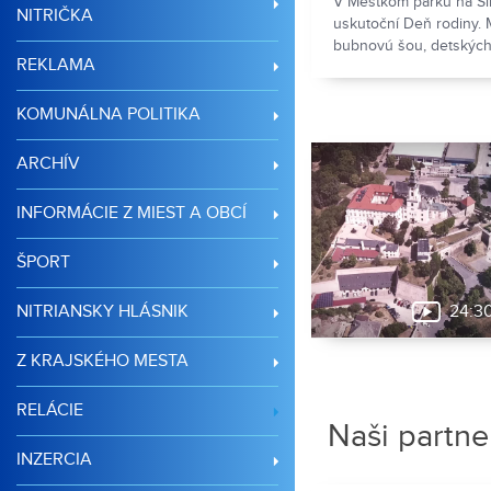
V Mestkom parku na Sih
NITRIČKA
uskutoční Deň rodiny. 
bubnovú šou, detskýc
REKLAMA
chýbať ani hudobné vy
KOMUNÁLNA POLITIKA
ARCHÍV
INFORMÁCIE Z MIEST A OBCÍ
ŠPORT
24:3
NITRIANSKY HLÁSNIK
Z KRAJSKÉHO MESTA
RELÁCIE
Naši partne
INZERCIA