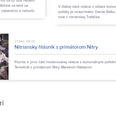
oti sa už túto nedeľu
Môžete sa tešiť na
V ďalšej časti relácie z oblasti komu
h zabávačov a nebudú
politiky je viceprimátor Daniel Balko.
stúpenia.
sme v nitrianskej Trafačke.
23.Mar, 09:03
Nitriansky hlásnik s primátorom Nitry
Pozrite si prvú časť moderovanej relácie s komunálnymi politikm
Tentokrát s primátorom Nitry Marekom Hattasom.
0
ri