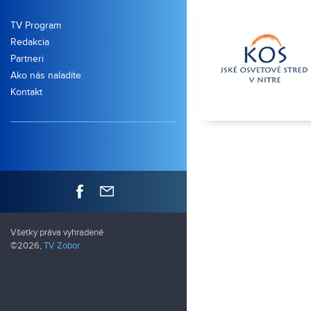
TV Program
Redakcia
Partneri
Ako nás naladíte
Kontakt
Všetky práva vyhradené
©2026,
TV Zobor