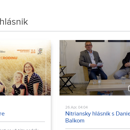
 hlásnik
26.Apr, 04:04
re
Nitriansky hlásnik s Dani
Balkom