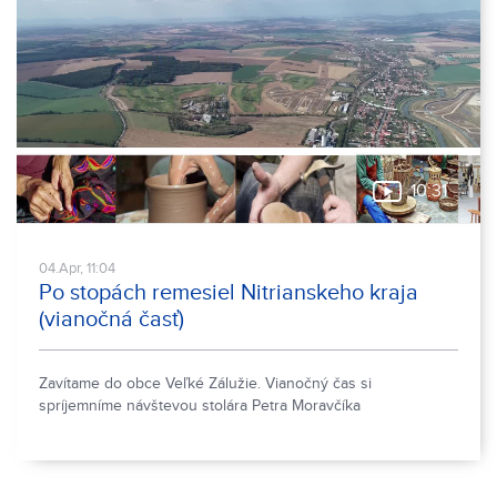
10:31
04.Apr, 11:04
Po stopách remesiel Nitrianskeho kraja
(vianočná časť)
Zavítame do obce Veľké Zálužie. Vianočný čas si
spríjemníme návštevou stolára Petra Moravčíka