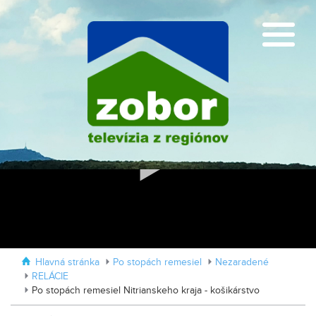
Retrovlak zmenil pôvodnú trasu
Zmenili sa na mechanikov F1
Hlavná stránka
Po stopách remesiel
Nezaradené
RELÁCIE
Po stopách remesiel Nitrianskeho kraja - košikárstvo