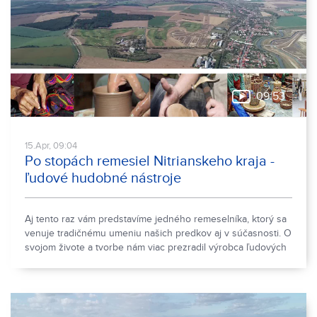
09:53
15.Apr, 09:04
Po stopách remesiel Nitrianskeho kraja -
ľudové hudobné nástroje
Aj tento raz vám predstavíme jedného remeselníka, ktorý sa
venuje tradičnému umeniu našich predkov aj v súčasnosti. O
svojom živote a tvorbe nám viac prezradil výrobca ľudových
hudobných nástrojov pán Drahomír Daloš.