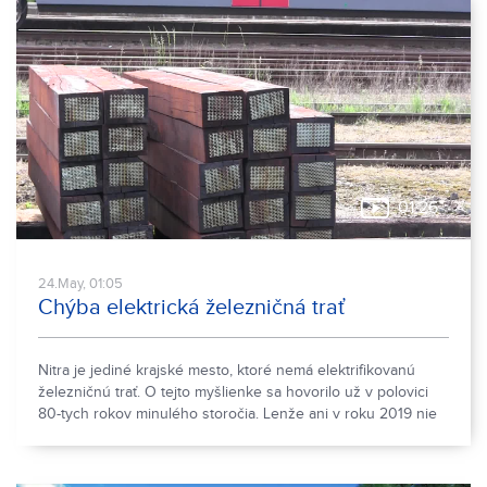
01:26
24.May, 01:05
Chýba elektrická železničná trať
Nitra je jediné krajské mesto, ktoré nemá elektrifikovanú
železničnú trať. O tejto myšlienke sa hovorilo už v polovici
80-tych rokov minulého storočia. Lenže ani v roku 2019 nie
je situácia iná.