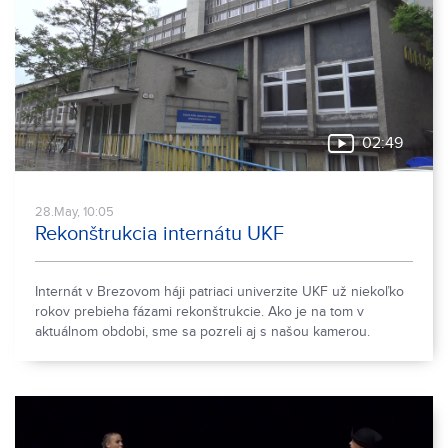
02:49
28.May, 10:05
Rekonštrukcia internátu UKF
Internát v Brezovom háji patriaci univerzite UKF už niekoľko
rokov prebieha fázami rekonštrukcie. Ako je na tom v
aktuálnom obdobi, sme sa pozreli aj s našou kamerou.