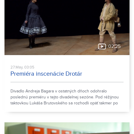
02:25
27.May, 03:05
Premiéra inscenácie Drotár
Divadlo Andreja Bagara v ostatných dňoch odohralo
poslednú premiéru v tejto divadelnej sezóne. Pod réžijnou
taktovkou Lukáša Brutovského sa rozhodli opäť takmer po
40-tich rokoch zaradiť do svojho repertoáru veselohru
Drotár.