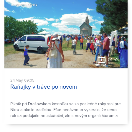
01:53
24.May, 09:05
Raňajky v tráve po novom
Piknik pri Dražovskom kostolíku sa za posledné roky stal pre
Nitru a okolie tradíciou. Ešte nedávno to vyzeralo, že tento
rok sa podujatie neuskutoční, ale s novým organizátorom a
novým názvom podujatia je všetko inak.