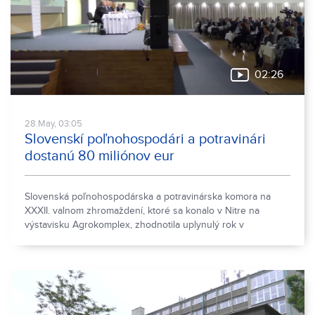
02:26
28.May, 03:05
Slovenskí poľnohospodári a potravinári
dostanú 80 miliónov eur
Slovenská poľnohospodárska a potravinárska komora na
XXXII. valnom zhromaždení, ktoré sa konalo v Nitre na
výstavisku Agrokomplex, zhodnotila uplynulý rok v
agropotravinárstve. Hovorilo sa však aj o prioritách, ktoré by
mali poľnohospodárom a potravinárom pomôcť pri ďalšom
rozvoji.