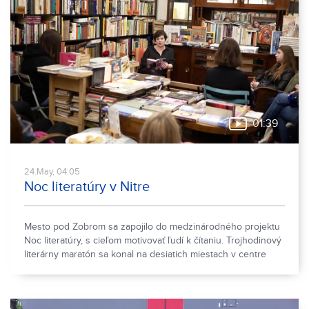
01:39
24.May, 04:05
Noc literatúry v Nitre
Mesto pod Zobrom sa zapojilo do medzinárodného projektu
Noc literatúry, s cieľom motivovať ľudí k čítaniu. Trojhodinový
literárny maratón sa konal na desiatich miestach v centre
mesta. S knihou v ruke tu nahlas čítali krátke úryvky viaceré
osobnosti Nitry. Organizátori tento rok vsadili na súčasnú
európsku literatúru.