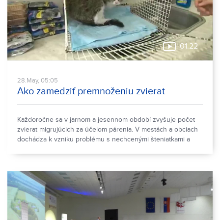
01:22
28.May, 05:05
Ako zamedziť premnoženiu zvierat
Každoročne sa v jarnom a jesennom období zvyšuje počet
zvierat migrujúcich za účelom párenia. V mestách a obciach
dochádza k vzniku problému s nechcenými šteniatkami a
mačiatkami, ktorým nájsť dobrý domov býva zložité a niekedy
sa nevyhnú ani tomu, že ich majitelia vyhodia na ulicu.