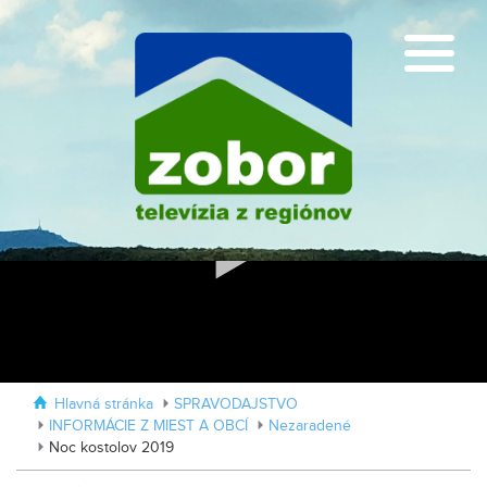
Protidrogová prevencia vo vlaku
Malí umelci objavujú svet umenia
Hlavná stránka
SPRAVODAJSTVO
INFORMÁCIE Z MIEST A OBCÍ
Nezaradené
Noc kostolov 2019